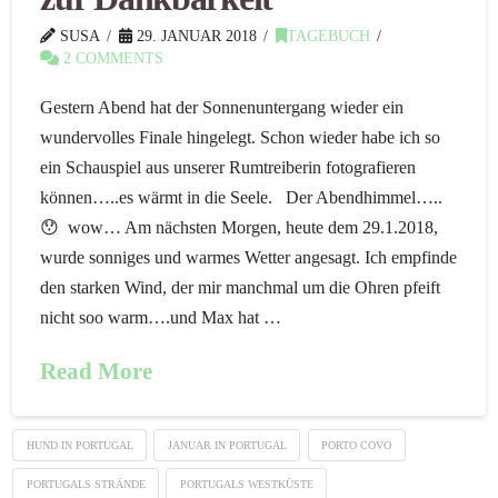
SUSA
29. JANUAR 2018
TAGEBUCH
2 COMMENTS
Gestern Abend hat der Sonnenuntergang wieder ein
wundervolles Finale hingelegt. Schon wieder habe ich so
ein Schauspiel aus unserer Rumtreiberin fotografieren
können…..es wärmt in die Seele. Der Abendhimmel…..
😯 wow… Am nächsten Morgen, heute dem 29.1.2018,
wurde sonniges und warmes Wetter angesagt. Ich empfinde
den starken Wind, der mir manchmal um die Ohren pfeift
nicht soo warm….und Max hat …
Read More
HUND IN PORTUGAL
JANUAR IN PORTUGAL
PORTO COVO
PORTUGALS STRÄNDE
PORTUGALS WESTKÜSTE