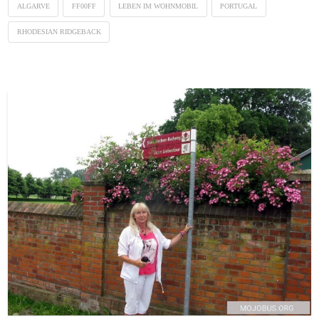
ALGARVE
FF00FF
LEBEN IM WOHNMOBIL
PORTUGAL
RHODESIAN RIDGEBACK