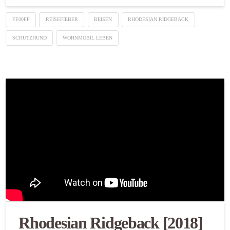
FF00FF
REISEFIEBER
REISEN
RHODESIAN RIDGEBACK
SCHUTZHUND
WOHNMOBIL LEBEN
Rhodesian Ridgeback [2018]