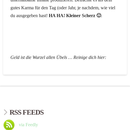
gutes
Karma
für
den
Tag
(oder
Jahr
,
je nachdem
,
wie
viel
du
ausgegeben hast
!
HA HA
!
Kleiner
Scherz 🙂
.
Geld ist die
Wurzel allen Übels
…
R
einige
d
ich
hier:
RSS FEEDS
via Feedly