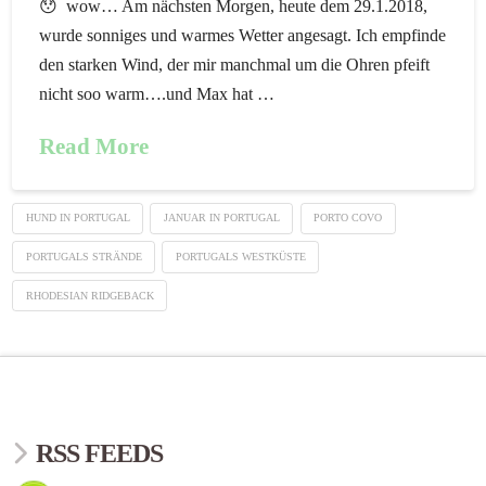
😯 wow… Am nächsten Morgen, heute dem 29.1.2018,
wurde sonniges und warmes Wetter angesagt. Ich empfinde
den starken Wind, der mir manchmal um die Ohren pfeift
nicht soo warm….und Max hat …
Read More
HUND IN PORTUGAL
JANUAR IN PORTUGAL
PORTO COVO
PORTUGALS STRÄNDE
PORTUGALS WESTKÜSTE
RHODESIAN RIDGEBACK
RSS FEEDS