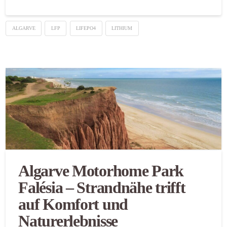
ALGARVE
LFP
LIFEPO4
LITHIUM
Algarve Motorhome Park
Falésia – Strandnähe trifft
auf Komfort und
Naturerlebnisse