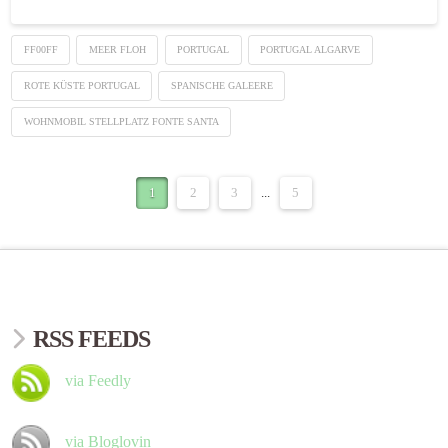
FF00FF
MEER FLOH
PORTUGAL
PORTUGAL ALGARVE
ROTE KÜSTE PORTUGAL
SPANISCHE GALEERE
WOHNMOBIL STELLPLATZ FONTE SANTA
1
2
3
...
5
RSS FEEDS
via Feedly
via Bloglovin