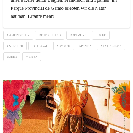
unsere Reise durch Belgien, Frankreich und Spanien. Im
Parque Provincial de Garaio erlebten wir die Natur
hautnah. Erfahre mehr!
CAMPINGPLATZ
DEUTSCHLAND
DORTMUND
FF00FF
OSTEREIER
PORTUGAL
SOMMER
SPANIEN
STARTSCHUSS
SÜDEN
WINTER