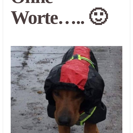
Worte….. 🙂