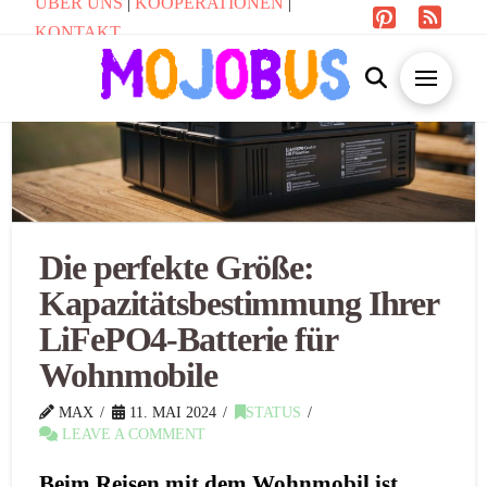
ÜBER UNS
|
KOOPERATIONEN
|
KONTAKT
Die perfekte Größe:
Kapazitätsbestimmung Ihrer
LiFePO4-Batterie für
Wohnmobile
MAX
11. MAI 2024
STATUS
LEAVE A COMMENT
Beim Reisen mit dem Wohnmobil ist