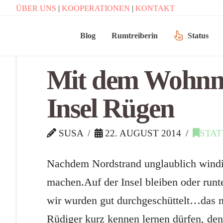
ÜBER UNS
|
KOOPERATIONEN
|
KONTAKT
Blog
Rumtreiberin
Status
Mit dem Wohnmo
Insel Rügen
SUSA
22. AUGUST 2014
STA
Nachdem Nordstrand unglaublich windig
machen.Auf der Insel bleiben oder run
wir wurden gut durchgeschüttelt…das n
Rüdiger kurz kennen lernen dürfen, d