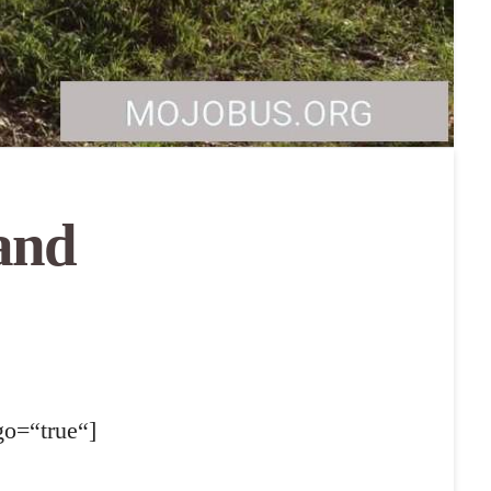
and
go=“true“]