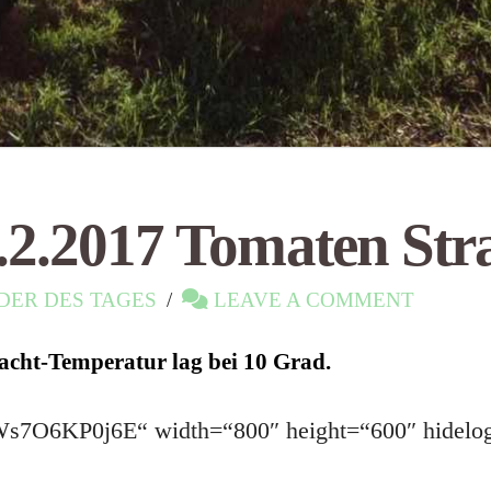
.2.2017 Tomaten Str
DER DES TAGES
LEAVE A COMMENT
Nacht-Temperatur lag bei 10 Grad.
e/Ws7O6KP0j6E“ width=“800″ height=“600″ hidelo