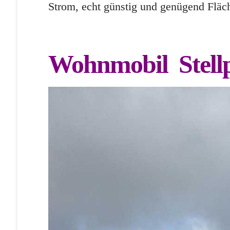
Strom, echt günstig und genügend Fläch
Wohnmobil Stellp