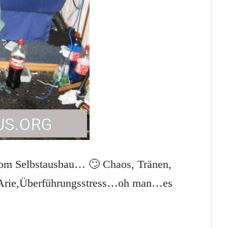
 vom Selbstausbau… 🙄 Chaos, Tränen,
p-Arie,Überführungsstress…oh man…es