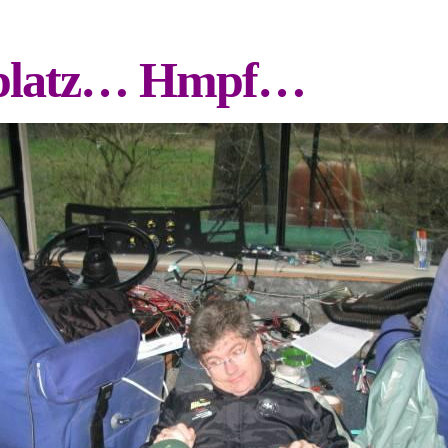
lplatz… Hmpf…