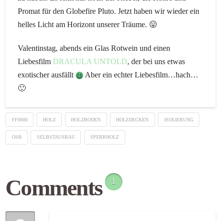
Promat für den Globefire Pluto. Jetzt haben wir wieder ein
helles Licht am Horizont unserer Träume. 😛
Valentinstag, abends ein Glas Rotwein und einen
Liebesfilm
DRACULA UNTOLD
, der bei uns etwas
exotischer ausfällt
Aber ein echter Liebesfilm…hach…
🙂
FF0000
HOLZ
HOLZBODEN
HOLZDECKEN
ISOLIERUNG
OSB
SELBSTAUSBAU
SPERRHOLZ
Comments
1